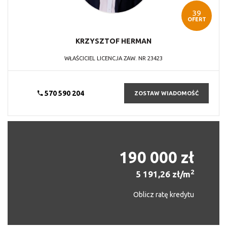
39
OFERT
KRZYSZTOF
HERMAN
WŁAŚCICIEL LICENCJA ZAW. NR 23423
570 590 204
ZOSTAW WIADOMOŚĆ
190 000 zł
2
5 191,26 zł/m
Oblicz ratę kredytu