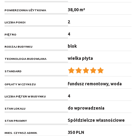
38,00 m²
POWIERZCHNIA UŻYTKOWA
2
LICZBA POKOI
4
PIĘTRO
blok
RODZAJ BUDYNKU
wielka płyta
TECHNOLOGIA BUDOWLANA
STANDARD
fundusz remontowy, woda
OPŁATY W CZYNSZU
4
LICZBA PIĘTER W BUDYNKU
do wprowadzenia
STAN LOKALU
Spółdzielcze własnościowe
STAN PRAWNY
350 PLN
MIES. CZYNSZ ADMIN.