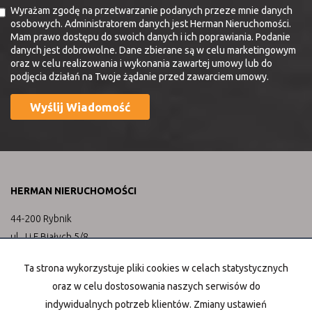
Wyrażam zgodę na przetwarzanie podanych przeze mnie danych
osobowych. Administratorem danych jest Herman Nieruchomości.
Mam prawo dostępu do swoich danych i ich poprawiania. Podanie
danych jest dobrowolne. Dane zbierane są w celu marketingowym
oraz w celu realizowania i wykonania zawartej umowy lub do
podjęcia działań na Twoje żądanie przed zawarciem umowy.
HERMAN NIERUCHOMOŚCI
44-200 Rybnik
ul. J i F Białych 5/8
tel. 570 590 203 | 570 590 204
Ta strona wykorzystuje pliki cookies w celach statystycznych
email: biuro@hermannieruchomosci.pl
oraz w celu dostosowania naszych serwisów do
indywidualnych potrzeb klientów. Zmiany ustawień
Mieszkania
na wynajem