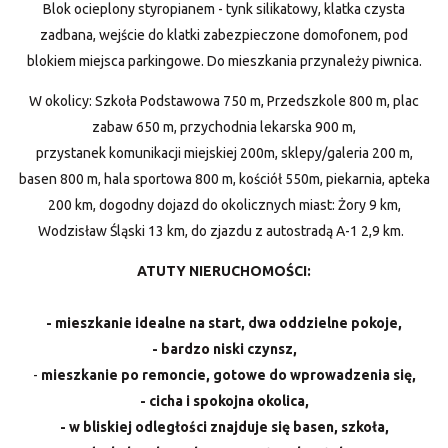
Blok ocieplony styropianem - tynk silikatowy, klatka czysta
zadbana, wejście do klatki zabezpieczone domofonem, pod
blokiem miejsca parkingowe. Do mieszkania przynależy piwnica.
W okolicy: Szkoła Podstawowa 750 m, Przedszkole 800 m, plac
zabaw 650 m, przychodnia lekarska 900 m,
przystanek komunikacji miejskiej 200m, sklepy/galeria 200 m,
basen 800 m, hala sportowa 800 m, kościół 550m, piekarnia, apteka
200 km, dogodny dojazd do okolicznych miast: Żory 9 km,
Wodzisław Śląski 13 km, do zjazdu z autostradą A-1 2,9 km.
ATUTY NIERUCHOMOŚCI:
- mieszkanie idealne na start, dwa oddzielne pokoje,
- bardzo niski czynsz,
-
mieszkanie po remoncie, gotowe do wprowadzenia się,
- cicha i spokojna okolica,
- w bliskiej odległości znajduje się basen, szkoła,