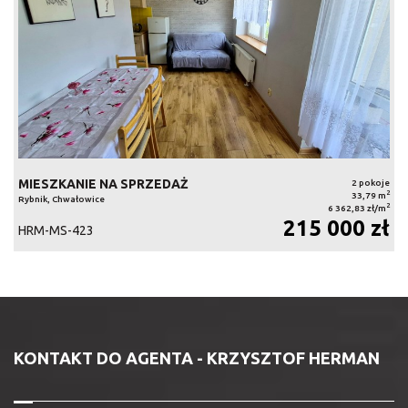
MIESZKANIE NA SPRZEDAŻ
2 pokoje
2
33,79 m
Rybnik, Chwałowice
2
6 362,83 zł/m
215 000 zł
HRM-MS-423
KONTAKT DO AGENTA - KRZYSZTOF HERMAN