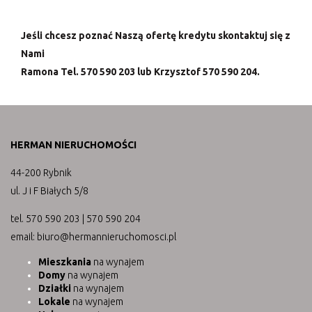
Jeśli chcesz poznać Naszą ofertę kredytu skontaktuj się z
Nami
Ramona Tel. 570 590 203 lub Krzysztof 570 590 204.
HERMAN NIERUCHOMOŚCI
44-200 Rybnik
ul. J i F Białych 5/8
tel. 570 590 203 | 570 590 204
email: biuro@hermannieruchomosci.pl
Mieszkania
na wynajem
Domy
na wynajem
Działki
na wynajem
Lokale
na wynajem