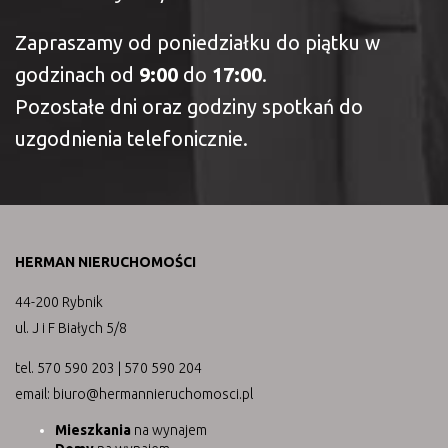
Zapraszamy od poniedziałku do piątku w
godzinach od
9:00
do
17:00
.
Pozostałe dni oraz godziny spotkań do
uzgodnienia telefonicznie.
HERMAN NIERUCHOMOŚCI
44-200 Rybnik
ul. J i F Białych 5/8
tel. 570 590 203 | 570 590 204
email: biuro@hermannieruchomosci.pl
Mieszkania
na wynajem