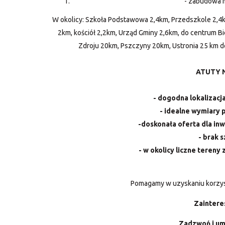
- zabudowa 
W okolicy: Szkoła Podstawowa 2,4km, Przedszkole 2,4k
2km, kościół 2,2km, Urząd Gminy 2,6km, do centrum B
Zdroju 20km, Pszczyny 20km, Ustronia 25 km d
ATUTY 
- dogodna lokalizacja
- idealne wymiary
-doskonała oferta dla inw
- brak 
- w okolicy liczne tereny 
Pomagamy w uzyskaniu korzys
Zaintere
Zadzwoń i um