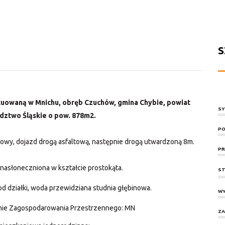
S
uowaną w Mnichu, obręb Czuchów, gmina Chybie, powiat
SY
dztwo Śląskie o pow. 878m2.
PO
udowy, dojazd drogą asfaltową, następnie drogą utwardzoną 8m.
PR
 nasłoneczniona w kształcie prostokąta.
ST
 od działki, woda przewidziana studnia głębinowa.
WY
nie Zagospodarowania Przestrzennego: MN
ZA