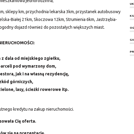
mieszkaniowa jednorodzinna;
UK
m, sklepy km, przychodnia lekarska 3km, przystanek autobusowy
KS
ielska-Białej 21km, Skoczowa 12km, Strumienia 6km, Jastrzębia-
ogodny dojazd również do pozostałych większych miast.
OG
GA
NIERUCHOMOŚCI:
PR
 z dala od miejskiego zgiełku,
 parceli pod wymarzony dom,
estora, jak i na własną rezydencję,
szkód górniczych,
zielone, lasy, ścieżki rowerowe itp.
tnego kredytu na zakup nieruchomości.
sowała Cię oferta.
ów się na prezentację.