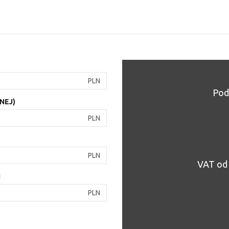
PLN
Pod
NEJ)
PLN
PLN
VAT od 
I
PLN