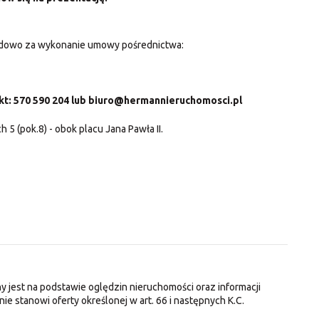
odowo za wykonanie umowy pośrednictwa:
akt: 570 590 204 lub biuro@hermannieruchomosci.pl
ch 5 (pok.8) - obok placu Jana Pawła II.
y jest na podstawie oględzin nieruchomości oraz informacji
nie stanowi oferty określonej w art. 66 i następnych K.C.