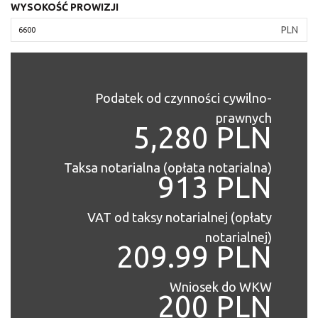
WYSOKOŚĆ PROWIZJI
PLN
Podatek od czynności cywilno-
prawnych
5,280 PLN
Taksa notarialna (opłata notarialna)
913 PLN
VAT od taksy notarialnej (opłaty
notarialnej)
209.99 PLN
Wniosek do WKW
200 PLN