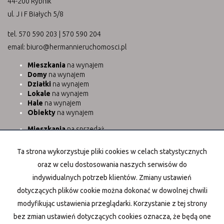
44-200 Rybnik
ul. J i F Białych 5/8
tel. 570 590 203 | 570 590 204
email: biuro@hermannieruchomosci.pl
Mieszkania
na wynajem
Domy
na wynajem
Działki
na wynajem
Lokale
na wynajem
Hale
na wynajem
Obiekty
na wynajem
Mieszkania
na sprzedaż
Domy
na sprzedaż
Działki
na sprzedaż
Ta strona wykorzystuje pliki cookies w celach statystycznych
Lokale
na sprzedaż
oraz w celu dostosowania naszych serwisów do
Hale
na sprzedaż
Obiekty
na sprzedaż
indywidualnych potrzeb klientów. Zmiany ustawień
dotyczących plików cookie można dokonać w dowolnej chwili
modyfikując ustawienia przeglądarki. Korzystanie z tej strony
Strona główna
notatnik
Kontakt
Kup
Sprzedaj
bez zmian ustawień dotyczących cookies oznacza, że będą one