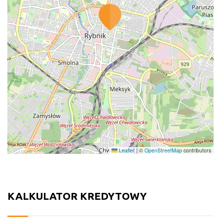
Leaflet
|
©
OpenStreetMap
contributors
KALKULATOR KREDYTOWY