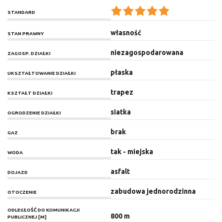
STANDARD
własność
STAN PRAWNY
niezagospodarowana
ZAGOSP. DZIAŁKI
płaska
UKSZTAŁTOWANIE DZIAŁKI
trapez
KSZTAŁT DZIAŁKI
siatka
OGRODZENIE DZIAŁKI
brak
GAZ
tak - miejska
WODA
asfalt
DOJAZD
zabudowa jednorodzinna
OTOCZENIE
ODLEGŁOŚĆ DO KOMUNIKACJI
800 m
PUBLICZNEJ [M]