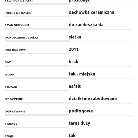
prostokąt
KSZTAŁT DZIAŁKI
dachówka ceramiczna
POKRYCIE DACHU
do zamieszkania
STAN BUDYNKU
siatka
OGRODZENIE DZIAŁKI
2011
ROK BUDOWY
brak
GAZ
tak - miejska
WODA
asfalt
DOJAZD
działki niezabudowane
OTOCZENIE
podłogowe
OGRZEWANIE
taras duży
TARASY
tak
PRĄD