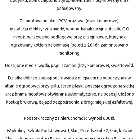
budynku, dom ocieplono styropianem 15cm, otynkowany oraz
pomalowany.
Zamontowano okna PCV brązowe (dwu-komorowe),
instalacja elektryczna miedź, wodno-kanalizacyjna plastik, C.O
miedź, ogrzewanie podłogowe oraz grzejnikowe, budynek
ogrzewany kotłem na biomasę (pelet) z 2016r, zamontowano
monitoring.
Dostępne media: woda, prąd, szambo (trzy komorowe), światłowód.
Działka dobrze zagospodarowana z miejscem na odpoczynek w
altanie ogrodowej przy grilu, teren płaski, posesja ogrodzona siatką
oraz bramą metalową otwieraną automatycznie, na posesji ułożono
kostkę brukową, dojazd bezpośrednio z drogi miejskiej asfaltowej.
Podatek roczny za nieruchomość wynosi 600zł.
W okolicy: Szkoła Podstawowa 1,5km, Przedszkole 2,5km, kościół
1km, sklepy, smażalnia Rybaczówka, dogodny dojazd do Raciborza,