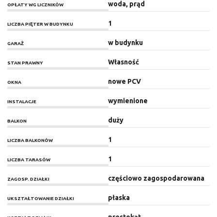
woda, prąd
OPŁATY WG LICZNIKÓW
1
LICZBA PIĘTER W BUDYNKU
w budynku
GARAŻ
Własność
STAN PRAWNY
nowe PCV
OKNA
wymienione
INSTALACJE
duży
BALKON
1
LICZBA BALKONÓW
1
LICZBA TARASÓW
częściowo zagospodarowana
ZAGOSP. DZIAŁKI
płaska
UKSZTAŁTOWANIE DZIAŁKI