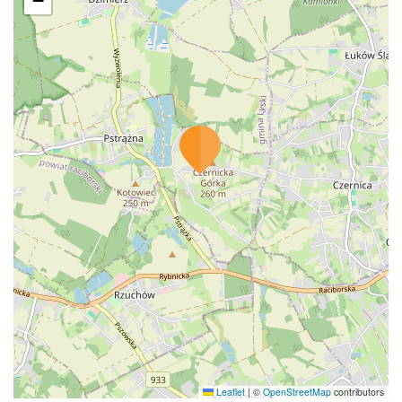
−
Leaflet
|
©
OpenStreetMap
contributors