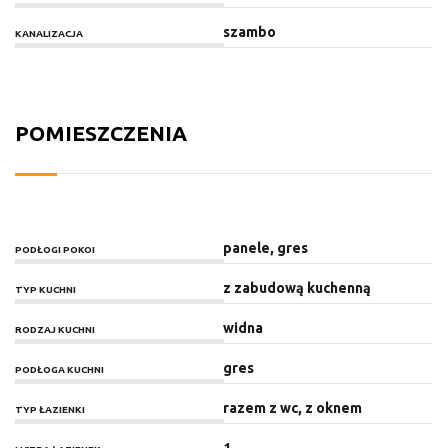
szambo
KANALIZACJA
POMIESZCZENIA
panele, gres
PODŁOGI POKOI
z zabudową kuchenną
TYP KUCHNI
widna
RODZAJ KUCHNI
gres
PODŁOGA KUCHNI
razem z wc, z oknem
TYP ŁAZIENKI