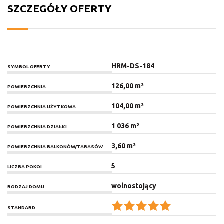
SZCZEGÓŁY OFERTY
HRM-DS-184
SYMBOL OFERTY
126,00 m²
POWIERZCHNIA
104,00 m²
POWIERZCHNIA UŻYTKOWA
1 036 m²
POWIERZCHNIA DZIAŁKI
3,60 m²
POWIERZCHNIA BALKONÓW/TARASÓW
5
LICZBA POKOI
wolnostojący
RODZAJ DOMU
STANDARD