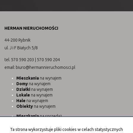
HERMAN NIERUCHOMOŚCI
44-200 Rybnik
ul. J i F Białych 5/8
tel. 570 590 203 | 570 590 204
email: biuro@hermannieruchomosci.pl
Mieszkania
na wynajem
Domy
na wynajem
Działki
na wynajem
Lokale
na wynajem
Hale
na wynajem
Obiekty
na wynajem
Mieszkania
na sprzedaż
Domy
na sprzedaż
Działki
na sprzedaż
Ta strona wykorzystuje pliki cookies w celach statystycznych
Lokale
na sprzedaż