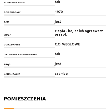
tak
PODPIWNICZENIE
1970
ROK BUDOWY
jest
GAZ
ciepła - bojler lub ogrzewacz
przepł.
WODA
C.O. WĘGLOWE
OGRZEWANIE
tak
DRZWI ANTYWŁAMANIOWE
jest
PRĄD
szambo
KANALIZACJA
POMIESZCZENIA