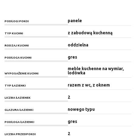
panele
PODŁOGI POKOI
z zabudową kuchenną
TYP KUCHNI
oddzielna
RODZAJ KUCHNI
gres
PODŁOGA KUCHNI
meble kuchenne na wymiar,
lodówka
WYPOSAŻENIE KUCHNI
razem z wc, z oknem
TYP ŁAZIENKI
2
LICZBA ŁAZIENEK
nowego typu
GLAZURA ŁAZIENKI
gres
PODŁOGA ŁAZIENKI
2
LICZBA PRZEDPOKOI