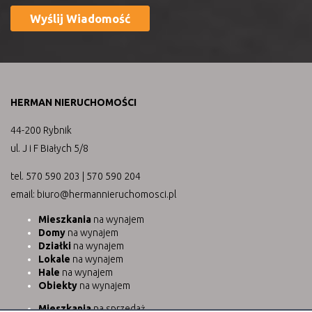
HERMAN NIERUCHOMOŚCI
44-200 Rybnik
ul. J i F Białych 5/8
tel. 570 590 203 | 570 590 204
email: biuro@hermannieruchomosci.pl
Mieszkania
na wynajem
Domy
na wynajem
Działki
na wynajem
Lokale
na wynajem
Hale
na wynajem
Obiekty
na wynajem
Mieszkania
na sprzedaż