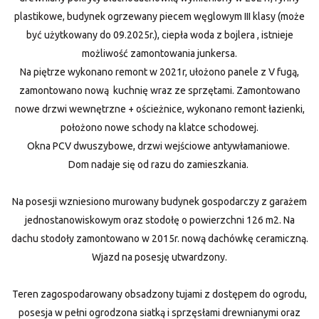
plastikowe, budynek ogrzewany piecem węglowym III klasy (może
być użytkowany do 09.2025r.), ciepła woda z bojlera , istnieje
możliwość zamontowania junkersa.
Na piętrze wykonano remont w 2021r, ułożono panele z V fugą,
zamontowano nową kuchnię wraz ze sprzętami. Zamontowano
nowe drzwi wewnętrzne + ościeżnice, wykonano remont łazienki,
położono nowe schody na klatce schodowej.
Okna PCV dwuszybowe, drzwi wejściowe antywłamaniowe.
Dom nadaje się od razu do zamieszkania.
Na posesji wzniesiono murowany budynek gospodarczy z garażem
jednostanowiskowym oraz stodołę o powierzchni 126 m2. Na
dachu stodoły zamontowano w 2015r. nową dachówkę ceramiczną.
Wjazd na posesję utwardzony.
Teren zagospodarowany obsadzony tujami z dostępem do ogrodu,
posesja w pełni ogrodzona siatką i sprzęsłami drewnianymi oraz