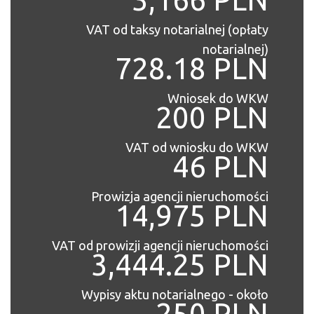
VAT od taksy notarialnej (opłaty
notarialnej)
728.18 PLN
Wniosek do WKW
200 PLN
VAT od wniosku do WKW
46 PLN
Prowizja agencji nieruchomości
14,975 PLN
VAT od prowizji agencji nieruchomości
3,444.25 PLN
Wypisy aktu notarialnego - około
250 PLN