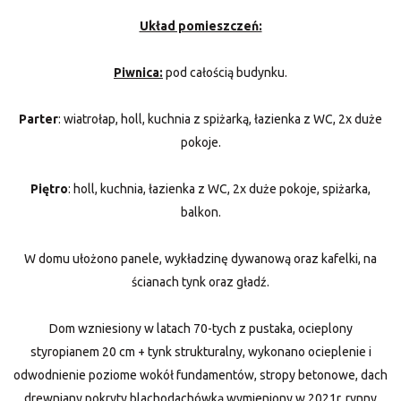
Układ pomieszczeń:
Piwnica:
pod całością budynku.
Parter
: wiatrołap, holl, kuchnia z spiżarką, łazienka z WC, 2x duże
pokoje.
Piętro
: holl, kuchnia, łazienka z WC, 2x duże pokoje, spiżarka,
balkon.
W domu ułożono panele, wykładzinę dywanową oraz kafelki, na
ścianach tynk oraz gładź.
Dom wzniesiony w latach 70-tych z pustaka, ocieplony
styropianem 20 cm + tynk strukturalny, wykonano ocieplenie i
odwodnienie poziome wokół fundamentów, stropy betonowe, dach
drewniany pokryty blachodachówką wymieniony w 2021r, rynny