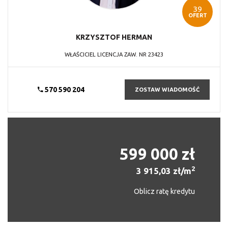
39
OFERT
KRZYSZTOF
HERMAN
WŁAŚCICIEL LICENCJA ZAW. NR 23423
570 590 204
ZOSTAW WIADOMOŚĆ
599 000 zł
2
3 915,03 zł/m
Oblicz ratę kredytu