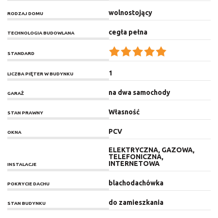
wolnostojący
RODZAJ DOMU
cegła pełna
TECHNOLOGIA BUDOWLANA
STANDARD
1
LICZBA PIĘTER W BUDYNKU
na dwa samochody
GARAŻ
Własność
STAN PRAWNY
PCV
OKNA
ELEKTRYCZNA, GAZOWA,
TELEFONICZNA,
INTERNETOWA
INSTALACJE
blachodachówka
POKRYCIE DACHU
do zamieszkania
STAN BUDYNKU