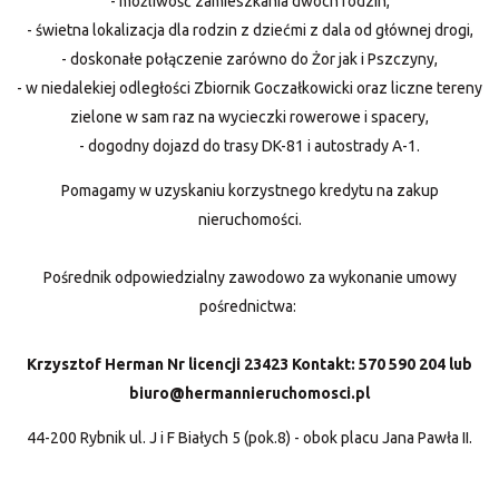
- możliwość zamieszkania dwóch rodzin,
- świetna lokalizacja dla rodzin z dziećmi z dala od głównej drogi,
- doskonałe połączenie zarówno do Żor jak i Pszczyny,
- w niedalekiej odległości Zbiornik Goczałkowicki oraz liczne tereny
zielone w sam raz na wycieczki rowerowe i spacery,
- dogodny dojazd do trasy DK-81 i autostrady A-1.
Pomagamy w uzyskaniu korzystnego kredytu na zakup
nieruchomości.
Pośrednik odpowiedzialny zawodowo za wykonanie umowy
pośrednictwa:
Krzysztof Herman Nr licencji 23423 Kontakt: 570 590 204 lub
biuro@hermannieruchomosci.pl
44-200 Rybnik ul. J i F Białych 5 (pok.8) - obok placu Jana Pawła II.