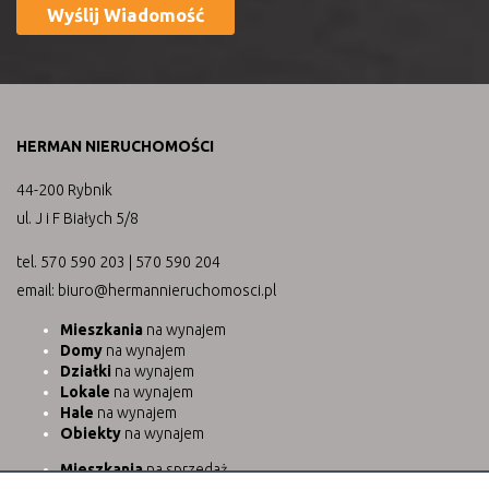
HERMAN NIERUCHOMOŚCI
44-200 Rybnik
ul. J i F Białych 5/8
tel. 570 590 203 | 570 590 204
email: biuro@hermannieruchomosci.pl
Mieszkania
na wynajem
Domy
na wynajem
Działki
na wynajem
Lokale
na wynajem
Hale
na wynajem
Obiekty
na wynajem
Mieszkania
na sprzedaż