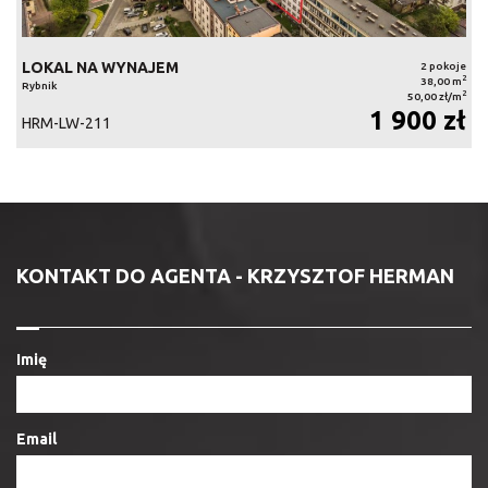
LOKAL NA WYNAJEM
2 pokoje
2
38,00 m
Rybnik
2
50,00 zł/m
1 900 zł
HRM-LW-211
KONTAKT DO AGENTA - KRZYSZTOF HERMAN
Imię
Email