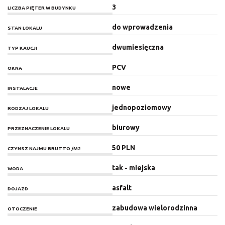
3
LICZBA PIĘTER W BUDYNKU
do wprowadzenia
STAN LOKALU
dwumiesięczna
TYP KAUCJI
PCV
OKNA
nowe
INSTALACJE
jednopoziomowy
RODZAJ LOKALU
biurowy
PRZEZNACZENIE LOKALU
50 PLN
CZYNSZ NAJMU BRUTTO /M2
tak - miejska
WODA
asfalt
DOJAZD
zabudowa wielorodzinna
OTOCZENIE