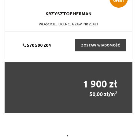
OFERT
KRZYSZTOF
HERMAN
WŁAŚCICIEL LICENCJA ZAW. NR 23423
570 590 204
ZOSTAW WIADOMOŚĆ
1 900 zł
2
50,00 zł/m