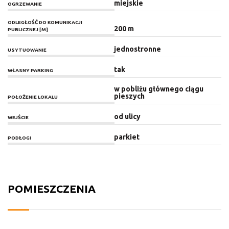
miejskie
OGRZEWANIE
ODLEGŁOŚĆ DO KOMUNIKACJI
200 m
PUBLICZNEJ [M]
jednostronne
USYTUOWANIE
tak
WŁASNY PARKING
w pobliżu głównego ciągu
pieszych
POŁOŻENIE LOKALU
od ulicy
WEJŚCIE
parkiet
PODŁOGI
POMIESZCZENIA