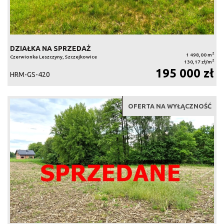
DZIAŁKA NA SPRZEDAŻ
2
1 498,00 m
Czerwionka Leszczyny, Szczejkowice
2
130,17 zł/m
195 000 zł
HRM-GS-420
OFERTA NA WYŁĄCZNOŚĆ