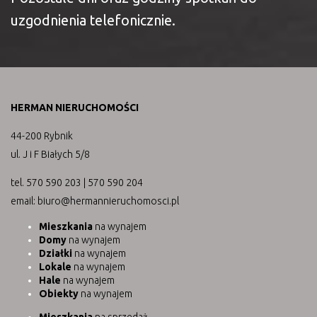
uzgodnienia telefonicznie.
HERMAN NIERUCHOMOŚCI
44-200 Rybnik
ul. J i F Białych 5/8
tel. 570 590 203 | 570 590 204
email: biuro@hermannieruchomosci.pl
Mieszkania
na wynajem
Domy
na wynajem
Działki
na wynajem
Lokale
na wynajem
Hale
na wynajem
Obiekty
na wynajem
Mieszkania
na sprzedaż