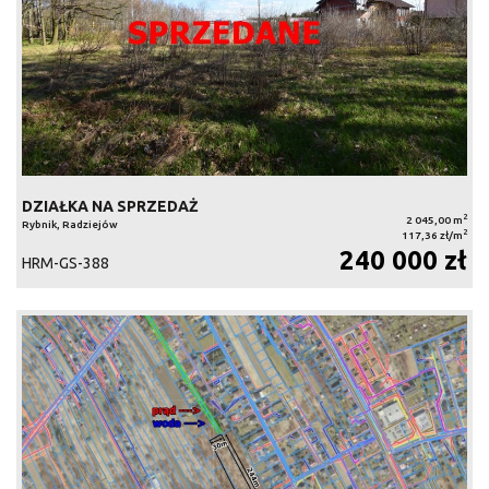
DZIAŁKA NA SPRZEDAŻ
2
2 045,00 m
Rybnik, Radziejów
2
117,36 zł/m
240 000 zł
HRM-GS-388