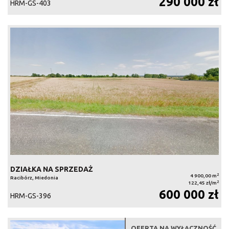
290 000 zł
HRM-GS-403
DZIAŁKA NA SPRZEDAŻ
2
4 900,00 m
Racibórz, Miedonia
2
122,45 zł/m
600 000 zł
HRM-GS-396
OFERTA NA WYŁĄCZNOŚĆ