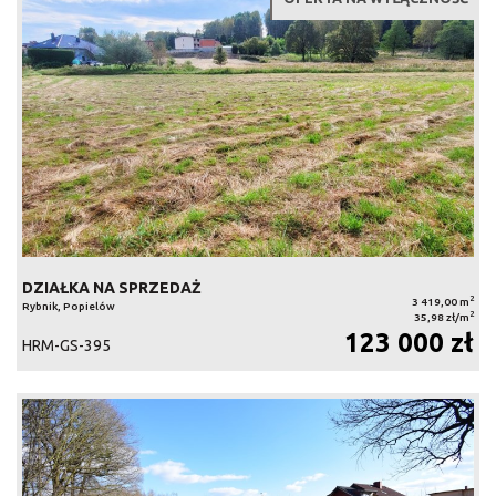
DZIAŁKA NA SPRZEDAŻ
2
3 419,00 m
Rybnik, Popielów
2
35,98 zł/m
123 000 zł
HRM-GS-395