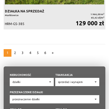
DZIAŁKA NA SPRZEDAŻ
2
1 966,00 m
Marklowice
2
65,62 zł/m
129 000 zł
HRM-GS-385
1
2
3
4
5
6
»
NIERUCHOMOŚĆ
TRANSAKCJA
PRZEZNACZENIE DZIAŁKI