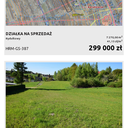
DZIAŁKA NA SPRZEDAŻ
2
7 270,00 m
Rydułtowy
2
41,13 zł/m
299 000 zł
HRM-GS-387