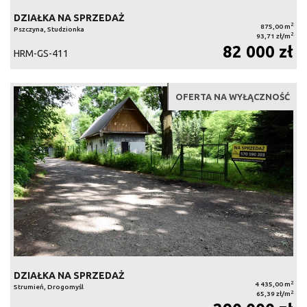
DZIAŁKA NA SPRZEDAŻ
2
875,00 m
Pszczyna, Studzionka
2
93,71 zł/m
82 000 zł
HRM-GS-411
OFERTA NA WYŁĄCZNOŚĆ
DZIAŁKA NA SPRZEDAŻ
2
4 435,00 m
Strumień, Drogomyśl
2
65,39 zł/m