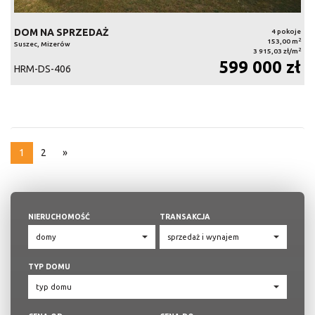
DOM NA SPRZEDAŻ
4 pokoje
2
153,00 m
Suszec, Mizerów
2
3 915,03 zł/m
599 000 zł
HRM-DS-406
1
2
»
NIERUCHOMOŚĆ
TRANSAKCJA
TYP DOMU