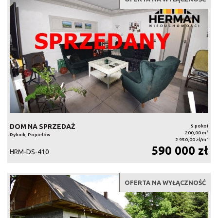
DOM NA SPRZEDAŻ
5 pokoi
2
200,00 m
Rybnik, Popielów
2
2 950,00 zł/m
590 000 zł
HRM-DS-410
OFERTA NA WYŁĄCZNOŚĆ