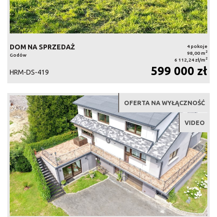
DOM NA SPRZEDAŻ
4 pokoje
2
98,00 m
Godów
2
6 112,24 zł/m
599 000 zł
HRM-DS-419
OFERTA NA WYŁĄCZNOŚĆ
VIDEO