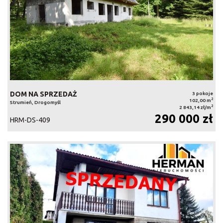
DOM NA SPRZEDAŻ
3 pokoje
2
102,00 m
Strumień, Drogomyśl
2
2 843,14 zł/m
290 000 zł
HRM-DS-409