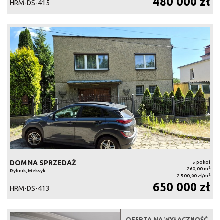
480 000 zł
HRM-DS-415
DOM NA SPRZEDAŻ
5 pokoi
2
260,00 m
Rybnik, Meksyk
2
2 500,00 zł/m
650 000 zł
HRM-DS-413
OFERTA NA WYŁĄCZNOŚĆ