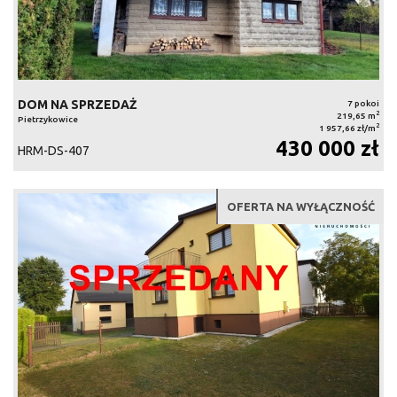
DOM NA SPRZEDAŻ
7 pokoi
2
219,65 m
Pietrzykowice
2
1 957,66 zł/m
430 000 zł
HRM-DS-407
OFERTA NA WYŁĄCZNOŚĆ