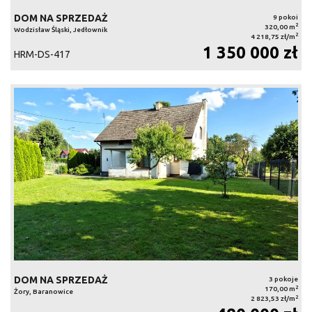
DOM NA SPRZEDAŻ
9 pokoi
2
320,00 m
Wodzisław Śląski, Jedłownik
2
4 218,75 zł/m
1 350 000 zł
HRM-DS-417
DOM NA SPRZEDAŻ
3 pokoje
2
170,00 m
Żory, Baranowice
2
2 823,53 zł/m