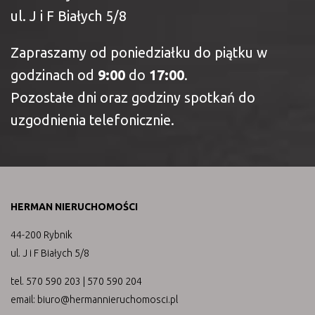
ul. J i F Białych 5/8
Zapraszamy od poniedziałku do piątku w
godzinach od
9:00
do
17:00
.
Pozostałe dni oraz godziny spotkań do
uzgodnienia telefonicznie.
HERMAN NIERUCHOMOŚCI
44-200 Rybnik
ul. J i F Białych 5/8
tel. 570 590 203 | 570 590 204
email: biuro@hermannieruchomosci.pl